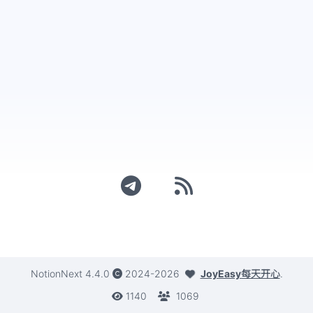
NotionNext
4.4.0
2024-2026
JoyEasy每天开心
.
1140
1069